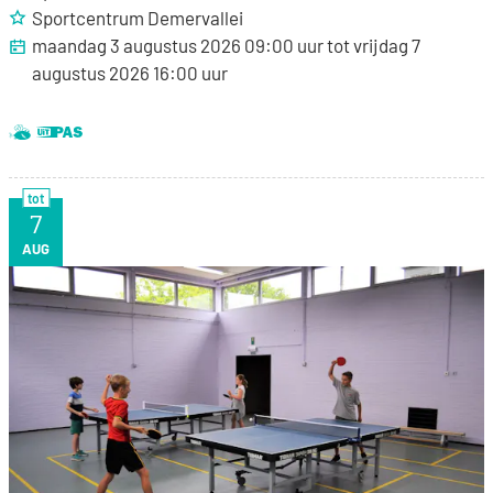
Sportcentrum Demervallei
maandag 3 augustus 2026
09:00
uur
tot
vrijdag 7
augustus 2026
16:00
uur
Dit is een UiTPAS activiteit.
Samen met kinderen eropuit!
tot
7
VR
AUG
Sportkamp tafeltennis/omnisport