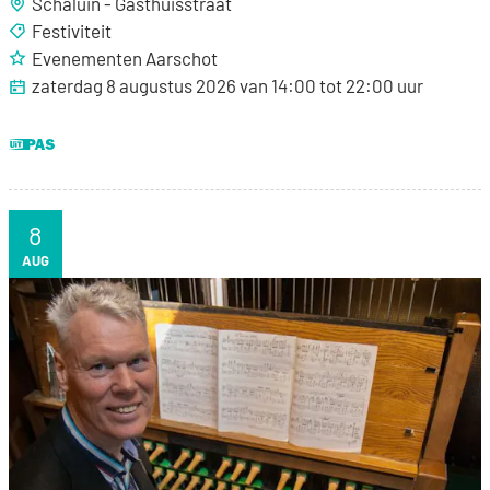
Schaluin - Gasthuisstraat
Festiviteit
Evenementen Aarschot
zaterdag 8 augustus 2026
van
14:00
tot
22:00
uur
Dit is een UiTPAS activiteit.
8
ZA
AUG
Beiaardconcert: Auke De Boer - van Fries Volkslied t