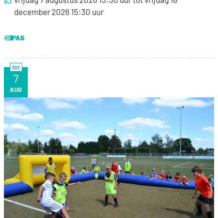
december 2026
15:30
uur
Dit is een UiTPAS activiteit.
tot
7
VR
AUG
Sportkamp voetbal Wolfsdonk