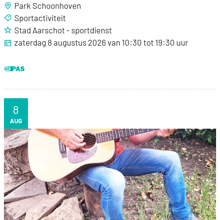
Park Schoonhoven
Sportactiviteit
Stad Aarschot - sportdienst
zaterdag 8 augustus 2026
van
10:30
tot
19:30
uur
Dit is een UiTPAS activiteit.
8
ZA
AUG
Schaluin Smaakt met Frans Connection One Man band