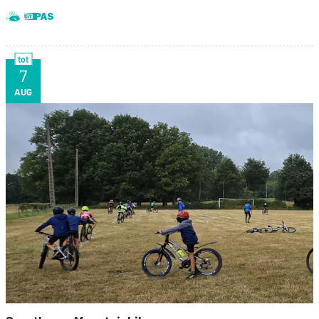
Dit is een UiTPAS activiteit.
Samen met kinderen eropuit!
tot
7
VR
AUG
Sportkamp Mountainbike