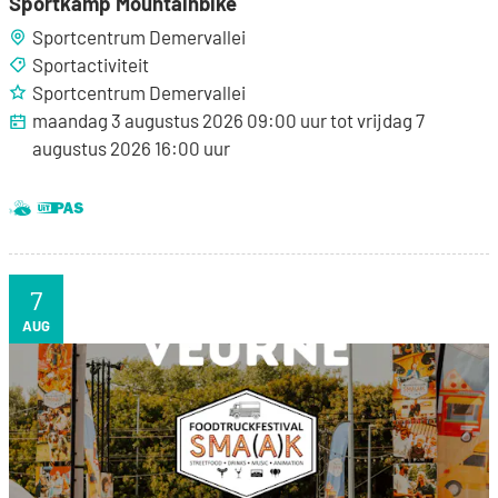
Sportkamp Mountainbike
Sportcentrum Demervallei
Sportactiviteit
Sportcentrum Demervallei
maandag 3 augustus 2026
09:00
uur
tot
vrijdag 7
augustus 2026
16:00
uur
Dit is een UiTPAS activiteit.
Samen met kinderen eropuit!
7
VR
AUG
Foodtruckfestival SMA(A)K - Veurne