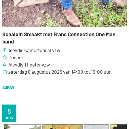
Schaluin Smaakt met Frans Connection One Man
band
Aleydis Kamertoneel vzw
Concert
Aleydis Theater vzw
zaterdag 8 augustus 2026
van
14:00
tot
19:00
uur
Dit is een UiTPAS activiteit.
8
ZA
AUG
SIGNEERSESSIE (striptekenaars) - De 9de Kunst