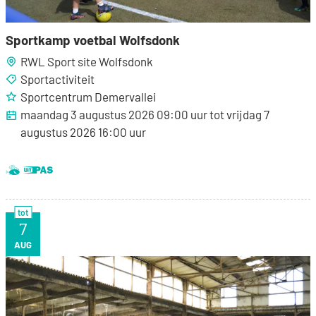
Sportkamp voetbal Wolfsdonk
RWL Sport site Wolfsdonk
Sportactiviteit
Sportcentrum Demervallei
maandag 3 augustus 2026
09:00
uur
tot
vrijdag 7
augustus 2026
16:00
uur
Dit is een UiTPAS activiteit.
Samen met kinderen eropuit!
tot
7
VR
AUG
Sportkamp paardrijden