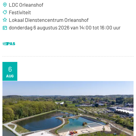
LDC Orleanshof
Festiviteit
Lokaal Dienstencentrum Orleanshof
donderdag 6 augustus 2026
van
14:00
tot
16:00
uur
Dit is een UiTPAS activiteit.
6
DO
AUG
Zwemzone 6/8/2026