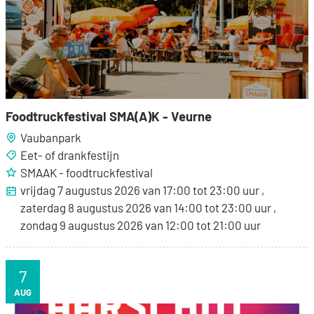
Foodtruckfestival SMA(A)K - Veurne
Vaubanpark
Eet- of drankfestijn
SMAAK - foodtruckfestival
vrijdag 7 augustus 2026
van
17:00
tot
23:00
uur
zaterdag
8 augustus 2026
van
14:00
tot
23:00
uur
zondag
9 augustus 2026
van
12:00
tot
21:00
uur
7
VR
AUG
Aarschot zingt en danst