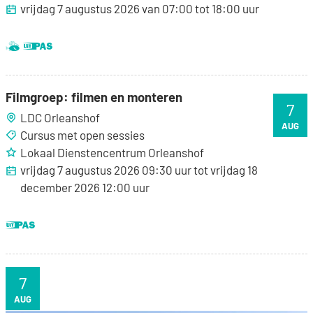
vrijdag 7 augustus 2026
van
07:00
tot
18:00
uur
Dit is een UiTPAS activiteit.
Samen met kinderen eropuit!
Filmgroep: filmen en monteren
Filmgroep: filmen en monteren
7
LDC Orleanshof
VR
AUG
Cursus met open sessies
Lokaal Dienstencentrum Orleanshof
vrijdag 7 augustus 2026
09:30
uur
tot
vrijdag 18
december 2026
12:00
uur
Dit is een UiTPAS activiteit.
7
VR
AUG