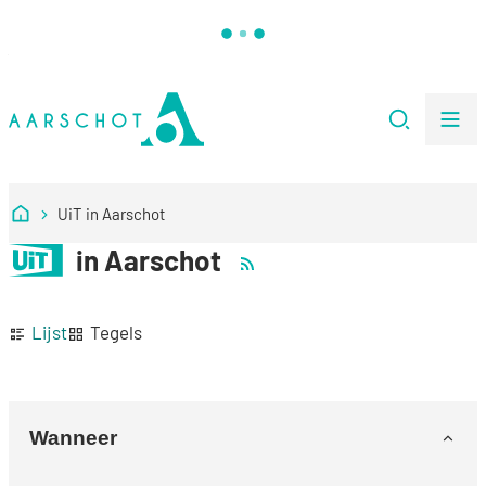
Naar inhoud
Ga naar verfijn of wijzig resultaten .
Stad Aarschot
Zoeken
Me
Startpagina
UiT in Aarschot
UiT
in Aarschot
Rss activiteiten
Weergave
Lijst
Tegels
Verfijn of wijzig resultaten
Wanneer