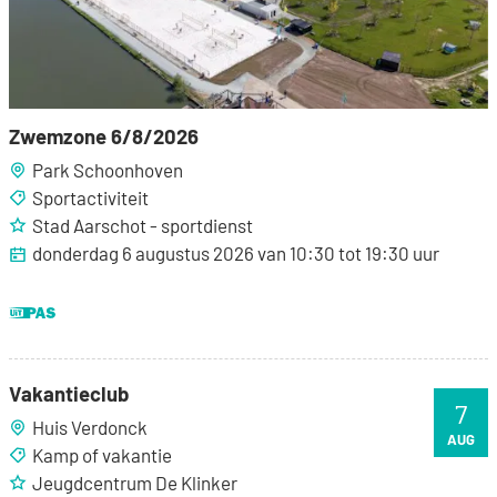
Zwemzone 6/8/2026
Park Schoonhoven
Sportactiviteit
Stad Aarschot - sportdienst
donderdag 6 augustus 2026
van
10:30
tot
19:30
uur
Dit is een UiTPAS activiteit.
Vakantieclub
Vakantieclub
7
Huis Verdonck
VR
AUG
Kamp of vakantie
Jeugdcentrum De Klinker