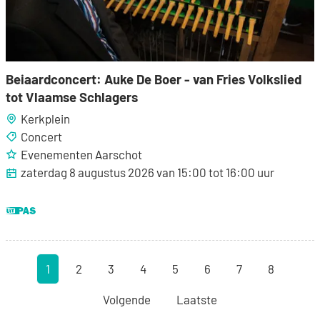
Beiaardconcert: Auke De Boer - van Fries Volkslied
tot Vlaamse Schlagers
Kerkplein
Concert
Evenementen Aarschot
zaterdag 8 augustus 2026
van
15:00
tot
16:00
uur
Dit is een UiTPAS activiteit.
1
2
3
4
5
6
7
8
Huidige pagina, pagina
pagina
pagina
pagina
pagina
pagina
pagina
pagina
Volgende
Laatste