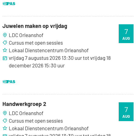
Juwelen maken op vrijdag
Juwelen maken op vrijdag
7
LDC Orleanshof
VR
AUG
Cursus met open sessies
Lokaal Dienstencentrum Orleanshof
vrijdag 7 augustus 2026
13:30
uur
tot
vrijdag 18
december 2026
15:30
uur
Dit is een UiTPAS activiteit.
Handwerkgroep 2
Handwerkgroep 2
7
LDC Orleanshof
VR
AUG
Cursus met open sessies
Lokaal Dienstencentrum Orleanshof
vrijdag 7 augustus 2026
13:30
uur
tot
vrijdag 18