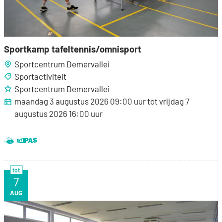
Sportkamp tafeltennis/omnisport
Sportcentrum Demervallei
Sportactiviteit
Sportcentrum Demervallei
maandag 3 augustus 2026
09:00
uur
tot
vrijdag 7
augustus 2026
16:00
uur
Dit is een UiTPAS activiteit.
Samen met kinderen eropuit!
tot
7
VR
AUG
Sportkamp zaalvoetbal/omnisport | Ballen & Shooters