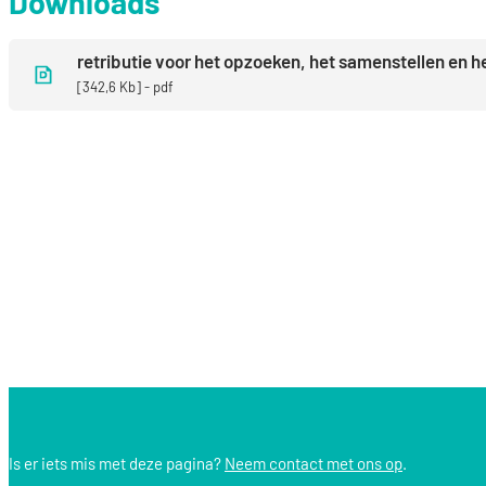
Downloads
retributie voor het opzoeken, het samenstellen en 
342,6 Kb
pdf
Is er iets mis met deze pagina?
Neem contact met ons op
.