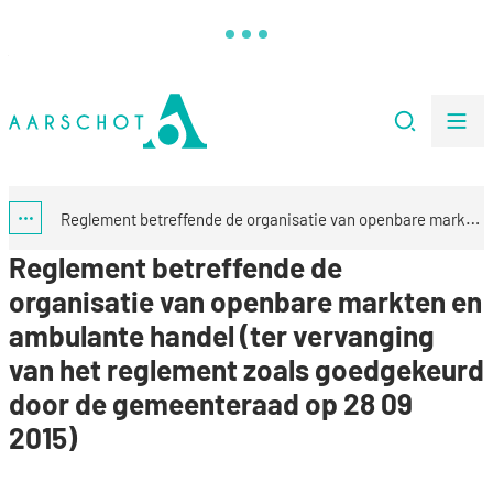
Naar inhoud
Stad Aarschot
Zoeken
Me
Reglement betreffende de organisatie van openbare markten en ambulante handel (ter vervanging van het reglement zoals goedgekeurd door de gemeenteraad op 28 09 2015)
Toon alle broodkruimel items
Reglement betreffende de
organisatie van openbare markten en
ambulante handel (ter vervanging
van het reglement zoals goedgekeurd
door de gemeenteraad op 28 09
2015)