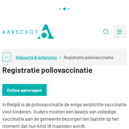
Naar inhoud
Stad Aarschot
Zoeken
Me
Geboorte & erkenning
Registratie poliovaccinatie
Toon alle broodkruimel items
Registratie poliovaccinatie
Online aanvragen
In België is de poliovaccinatie de enige verplichte vaccinatie
voor kinderen. Ouders moeten een bewijs van volledige
vaccinatie aan de gemeente bezorgen ten laatste op het
moment dat hun kind 18 maanden wordt.