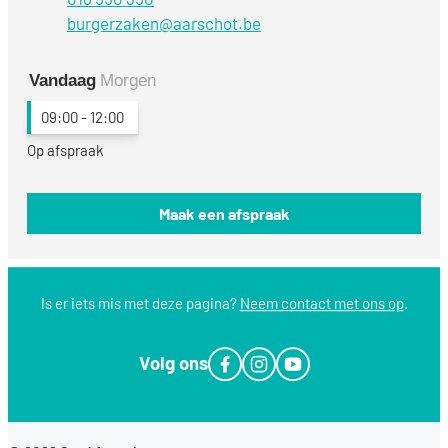
E-mail
burgerzaken
@
aarschot.be
Vandaag
Morgen
09:00
-
12:00
Op afspraak
Maak een afspraak
Is er iets mis met deze pagina?
Neem contact met ons op
.
Volg ons
Facebook
Instagram
YouTube