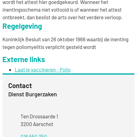
wordt het attest hier goedgekeurd. Wanneer het
inentingsschema niet voltooid is of wanneer het attest
ontbreekt, dan beslist de arts over het verdere verloop.
Regelgeving
Koninklijk Besluit van 26 oktober 1966 waarbij de inenting
tegen poliomyelitis verplicht gesteld wordt
Externe links
Laat je vaccineren - Polio
Contact
Dienst Burgerzaken
Adres
Ten Drossaarde 1
,
3200
Aarschot
016 550 350