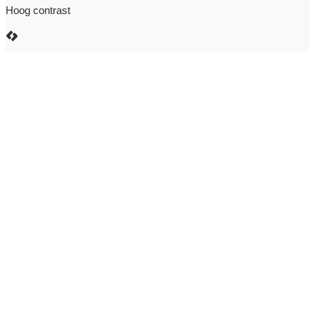
Hoog contrast
LCP nv 2026 ©