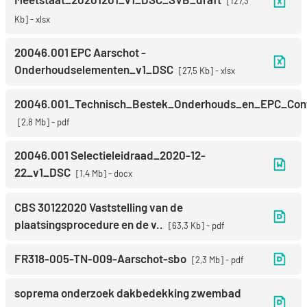
127,3
Kb
xlsx
20046.001 EPC Aarschot -
Onderhoudselementen_v1_DSC
27,5 Kb
xlsx
20046.001_Technisch_Bestek_Onderhouds_en_EPC_Con
2,8 Mb
pdf
20046.001 Selectieleidraad_2020-12-
22_v1_DSC
1,4 Mb
docx
CBS 30122020 Vaststelling van de
plaatsingsprocedure en de v..
63,3 Kb
pdf
FR318-005-TN-009-Aarschot-sbo
2,3 Mb
pdf
soprema onderzoek dakbedekking zwembad