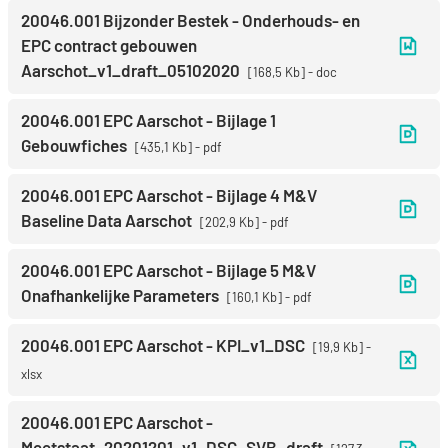
20046.001 Bijzonder Bestek - Onderhouds- en
EPC contract gebouwen
Aarschot_v1_draft_05102020
168,5 Kb
doc
20046.001 EPC Aarschot - Bijlage 1
Gebouwfiches
435,1 Kb
pdf
20046.001 EPC Aarschot - Bijlage 4 M&V
Baseline Data Aarschot
202,9 Kb
pdf
20046.001 EPC Aarschot - Bijlage 5 M&V
Onafhankelijke Parameters
160,1 Kb
pdf
20046.001 EPC Aarschot - KPI_v1_DSC
19,9 Kb
xlsx
20046.001 EPC Aarschot -
Meetstaat_20201201_v1_DSC_SVB_draft