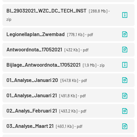
BI_29032021_WZC_DC_TECH_INST
288,8 Mb
zip
Legionellaplan_Zwembad
778,1 Kb
pdf
Antwoordnota_17052021
432 Kb
pdf
Bijlage_Antwoordnota_17052021
1,9 Mb
zip
01_Analyse_Januari 20
547,8 Kb
pdf
01_Analyse_Januari 21
491,8 Kb
pdf
02_Analys_Februari 21
493,2 Kb
pdf
03_Analyse_Maart 21
493,1 Kb
pdf