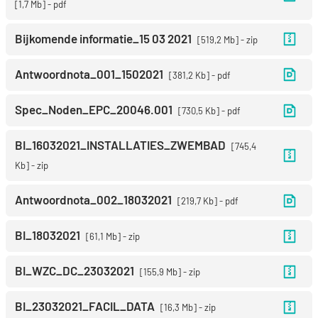
1,7 Mb
pdf
Bijkomende informatie_15 03 2021
519,2 Mb
zip
Antwoordnota_001_1502021
381,2 Kb
pdf
Spec_Noden_EPC_20046.001
730,5 Kb
pdf
BI_16032021_INSTALLATIES_ZWEMBAD
745,4
Kb
zip
Antwoordnota_002_18032021
219,7 Kb
pdf
BI_18032021
61,1 Mb
zip
BI_WZC_DC_23032021
155,9 Mb
zip
BI_23032021_FACIL_DATA
16,3 Mb
zip