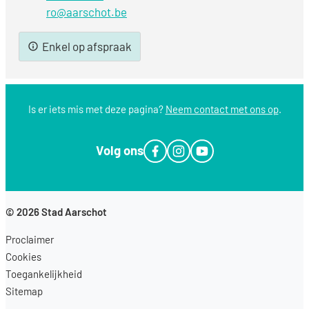
E-mail
ro
@
aarschot.be
Enkel op afspraak
Is er iets mis met deze pagina?
Neem contact met ons op
.
Volg ons
Facebook
Instagram
YouTube
© 2026
Stad Aarschot
Proclaimer
Cookies
Toegankelijkheid
Sitemap