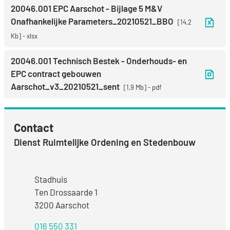
20046.001 EPC Aarschot - Bijlage 5 M&V
Onafhankelijke Parameters_20210521_BBO
14,2
Kb
xlsx
20046.001 Technisch Bestek - Onderhouds- en
EPC contract gebouwen
Aarschot_v3_20210521_sent
1,9 Mb
pdf
Contact
Dienst Ruimtelijke Ordening en Stedenbouw
Adres
Stadhuis
Ten Drossaarde 1
,
3200
Aarschot
016 550 331