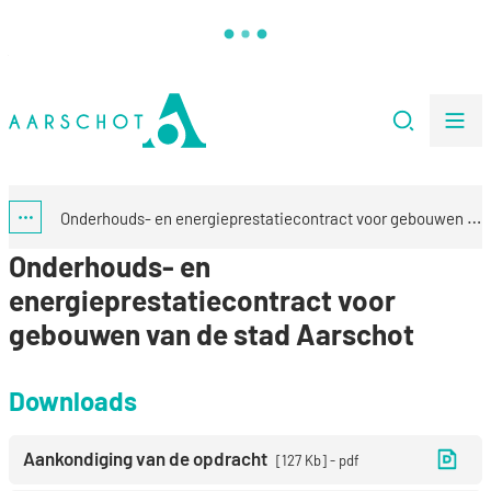
Naar inhoud
Stad Aarschot
Zoeken
Me
Onderhouds- en energieprestatiecontract voor gebouwen van de stad
Toon alle broodkruimel items
Onderhouds- en
energieprestatiecontract voor
gebouwen van de stad Aarschot
Downloads
Aankondiging van de opdracht
127 Kb
pdf