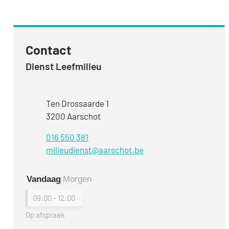
Contact
Dienst Leefmilieu
Adres
Ten Drossaarde 1
,
3200
Aarschot
016 550 381
E-mail
milieudienst
@
aarschot.be
Vandaag
Morgen
09:00
-
12:00
Op afspraak