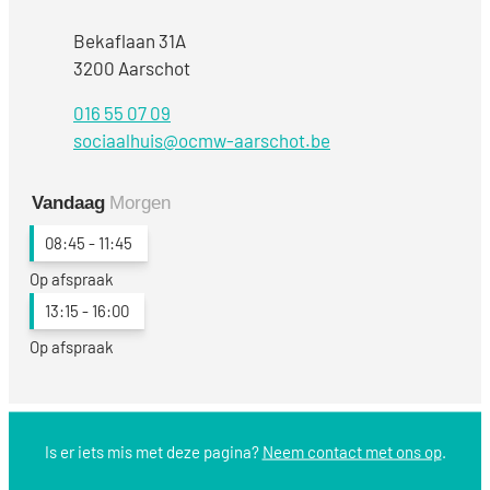
Adres
Bekaflaan 31A
,
3200
Aarschot
016 55 07 09
E-mail
sociaalhuis
@
ocmw-aarschot.be
Vandaag
Morgen
08:45
-
11:45
Op afspraak
13:15
-
16:00
Op afspraak
Is er iets mis met deze pagina?
Neem contact met ons op
.