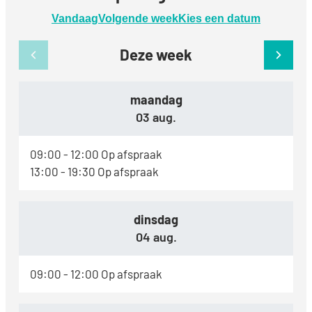
Vandaag
Volgende week
Kies een datum
Deze week
Bekijk openingsuren van de week hiervoor
Bekijk
maandag
2026
03 aug.
09:00
-
12:00
Op afspraak
13:00
-
19:30
Op afspraak
dinsdag
2026
04 aug.
09:00
-
12:00
Op afspraak