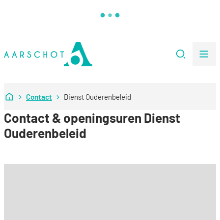
Naar inhoud
Stad Aarschot
Zoeken
Me
Startpagina
Contact
Dienst Ouderenbeleid
Contact & openingsuren Dienst
Ouderenbeleid
Contact