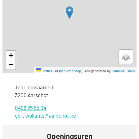
+
−
Leaflet
|
©
OpenStreetMap
, Tiles generated by
Champs-Libres
Adres
Ten Drossaarde 1
,
3200
Aarschot
0496 25 55 04
E-mail
gert.wollants
@
aarschot.be
Openingsuren