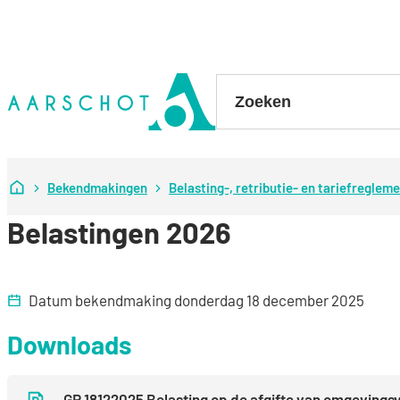
Naar inhoud
Stad Aarschot
Zoeken
Startpagina
Bekendmakingen
Belasting-, retributie- en tariefreglem
Belastingen 2026
Datum bekendmaking
donderdag 18 december 2025
Downloads
GR 18122025 Belasting op de afgifte van omgevings