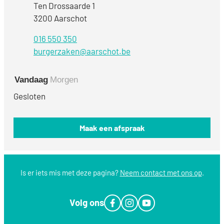
Adres
Ten Drossaarde 1
,
3200
Aarschot
016 550 350
E-mail
burgerzaken
@
aarschot.be
Vandaag
Morgen
Gesloten
Maak een afspraak
Is er iets mis met deze pagina?
Neem contact met ons op
.
Volg ons
Facebook
Instagram
YouTube