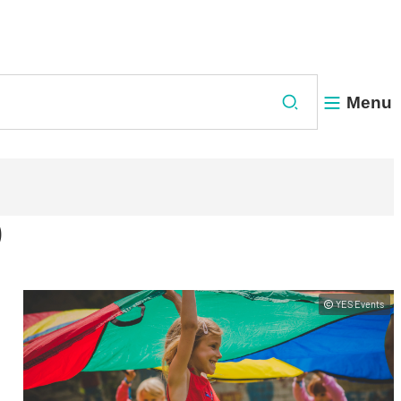
Menu
Zoeken
)
YES Events