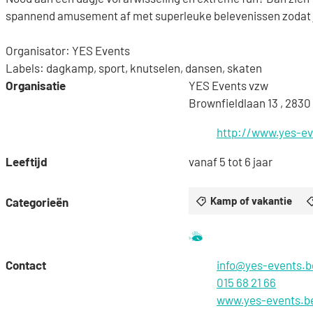
spannend amusement af met superleuke belevenissen zodat j
Organisator: YES Events
Labels: dagkamp, sport, knutselen, dansen, skaten
Organisatie
YES Events vzw
Brownfieldlaan 13
,
2830
Website
http://www.yes-ev
Leeftijd
vanaf
5
tot
6
jaar
Kamp of vakantie
Categorieën
Samen met kinderen 
E-mail
Contact
info
@
yes-events.b
015 68 21 66‬
Website
www.yes-events.b