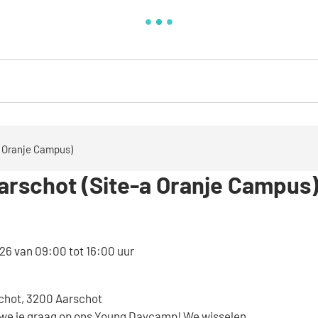
 Oranje Campus)
rschot (Site-a Oranje Campus
026
van
09:00
tot
16:00
uur
chot
,
3200
Aarschot
n we je graag op ons Young Daycamp! We wisselen