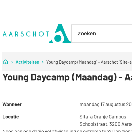
Naar inhoud
Stad Aarschot
Zoeken
Startpagina
Activiteiten
Young Daycamp (Maandag) - Aarschot (Site-a
Young Daycamp (Maandag) - Aa
Wanneer
maandag
17 augustus 2
Locatie
Sita-a Oranje Campus
Schoolstraat, 3200 Aars
Nood aan een dagje vol afwisseling en extreme fun? Dan zie