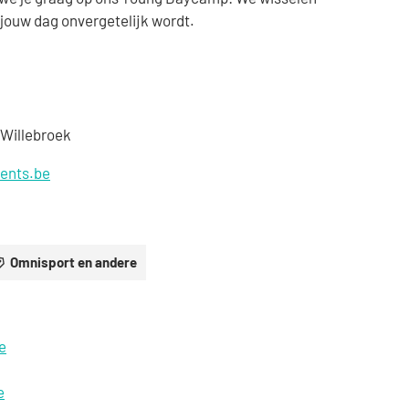
ouw dag onvergetelijk wordt.
Willebroek
ents.be
Omnisport en andere
eropuit!
e
e