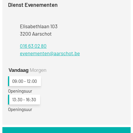
Dienst Evenementen
Adres
Elisabethlaan 103
,
3200
Aarschot
016 63 02 80
E-mail
evenementen
@
aarschot.be
Vandaag
Morgen
09:00
-
12:00
Openingsuur
13:30
-
16:30
Openingsuur