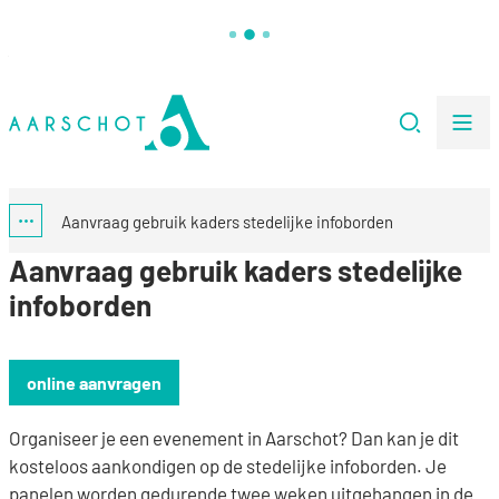
Naar inhoud
Stad Aarschot
Zoeken
Me
Aanvraag gebruik kaders stedelijke infoborden
Toon alle broodkruimel items
Aanvraag gebruik kaders stedelijke
infoborden
online aanvragen
Organiseer je een evenement in Aarschot? Dan kan je dit
kosteloos aankondigen op de stedelijke infoborden. Je
panelen worden gedurende twee weken uitgehangen in de