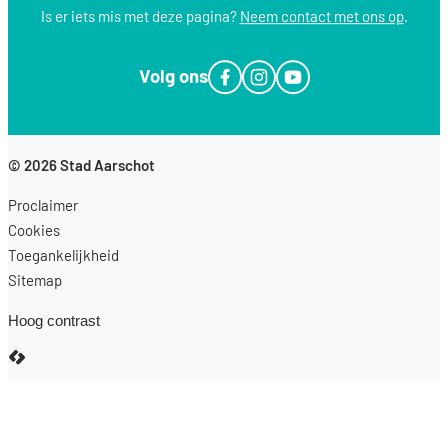
Is er iets mis met deze pagina?
Neem contact met ons op
.
Volg ons
Facebook
Instagram
YouTube
© 2026
Stad Aarschot
Proclaimer
Cookies
Toegankelijkheid
Sitemap
Hoog contrast
LCP nv 2026 ©